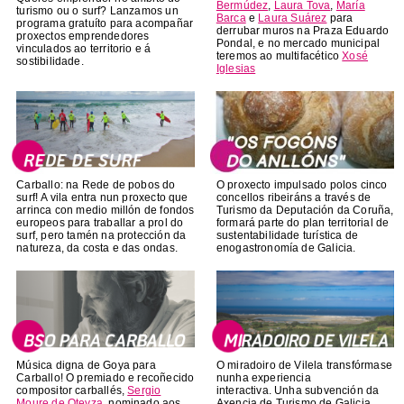
Bermúdez
,
Laura Tova
,
María
turismo ou o surf? Lanzamos un
Barca
e
Laura Suárez
para
programa gratuíto para acompañar
derrubar muros na Praza Eduardo
proxectos emprendedores
Pondal, e no mercado municipal
vinculados ao territorio e á
teremos ao multifacético
Xosé
sostibilidade.
Iglesias
Carballo: na Rede de pobos do
O proxecto impulsado polos cinco
surf! A vila entra nun proxecto que
concellos ribeiráns a través de
arrinca con medio millón de fondos
Turismo da Deputación da Coruña,
europeos para traballar a prol do
formará parte do plan territorial de
surf, pero tamén na protección da
sustentabilidade turística de
natureza, da costa e das ondas.
enogastronomía de Galicia.
Música digna de Goya para
O miradoiro de Vilela transfórmase
Carballo! O premiado e recoñecido
nunha experiencia
compositor carballés,
Sergio
interactiva. Unha subvención da
Moure de Oteyza
, nominado aos
Axencia de Turismo de Galicia