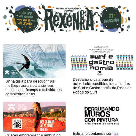
Descarga o catálogo de
Unha guía para descubrir as
actividades sostibles tematizadas
mellores zonas para surfear,
de Surf e Gastronomía da Rede de
escolas, surfcamps e actividades
Pobos do Surf
complementarias.
Este ano contamos con
Isa
Queres emprender no ámbito do