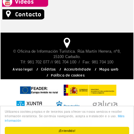
© Oficina de Información Turística. Rúa Martín Herrera, nº8,
15100 Carballo.
Tlf: 981 702 077 // 981 704 100 / Fax: 981 704 100
Aviso legal
/
Créditos
/
Accesibilidade
/
Mapa web
/
Política de cookies
Utilizamos cookies propias e de terceiros para ofrecer os nosos servizos e recoller
información estatística. Se continúa navegando, acepta a instalación e o uso.
Máis
información
¡Entendido!