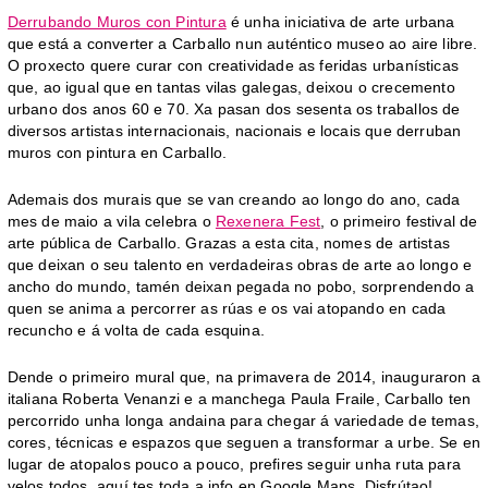
Derrubando Muros con Pintura
é unha iniciativa de arte urbana
que está a converter a Carballo nun auténtico museo ao aire libre.
O proxecto quere curar con creatividade as feridas urbanísticas
que, ao igual que en tantas vilas galegas, deixou o crecemento
urbano dos anos 60 e 70. Xa pasan dos sesenta os traballos de
diversos artistas internacionais, nacionais e locais que derruban
muros con pintura en Carballo.
Ademais dos murais que se van creando ao longo do ano, cada
mes de maio a vila celebra o
Rexenera Fest
, o primeiro festival de
arte pública de Carballo. Grazas a esta cita, nomes de artistas
que deixan o seu talento en verdadeiras obras de arte ao longo e
ancho do mundo, tamén deixan pegada no pobo, sorprendendo a
quen se anima a percorrer as rúas e os vai atopando en cada
recuncho e á volta de cada esquina.
Dende o primeiro mural que, na primavera de 2014, inauguraron a
italiana Roberta Venanzi e a manchega Paula Fraile, Carballo ten
percorrido unha longa andaina para chegar á variedade de temas,
cores, técnicas e espazos que seguen a transformar a urbe. Se en
lugar de atopalos pouco a pouco, prefires seguir unha ruta para
velos todos, aquí tes toda a info en Google Maps. Disfrútao!