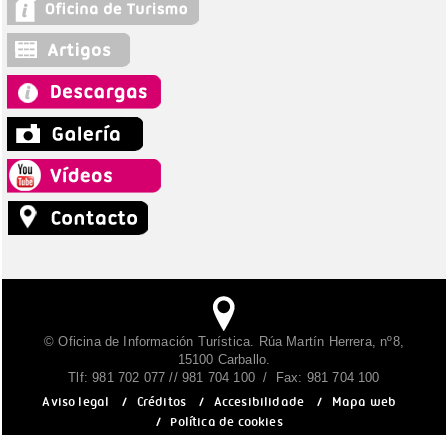
© Oficina de Información Turística. Rúa Martín Herrera, nº8,
15100 Carballo.
Tlf: 981 702 077 // 981 704 100 / Fax: 981 704 100
Aviso legal
/
Créditos
/
Accesibilidade
/
Mapa web
/
Política de cookies