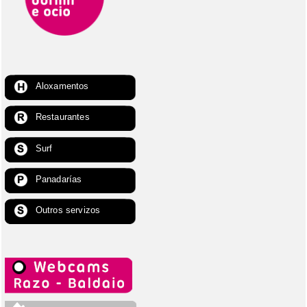
Aloxamentos
Restaurantes
Surf
Panadarías
Outros servizos