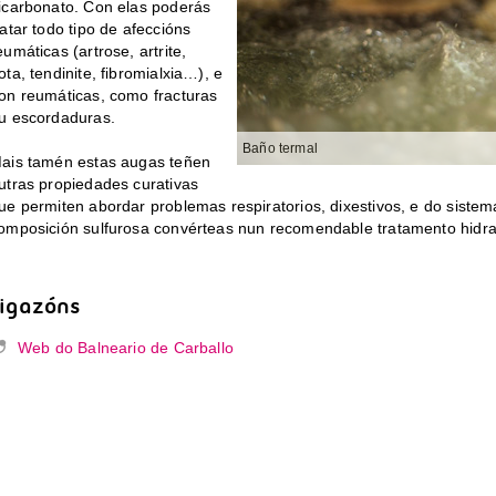
icarbonato. Con elas poderás
ratar todo tipo de afeccións
eumáticas (artrose, artrite,
ota, tendinite, fibromialxia…), e
on reumáticas, como fracturas
u escordaduras.
Baño termal
ais tamén estas augas teñen
utras propiedades curativas
ue permiten abordar problemas respiratorios, dixestivos, e do sistema
omposición sulfurosa convérteas nun recomendable tratamento hidrata
Ligazóns
Web do Balneario de Carballo