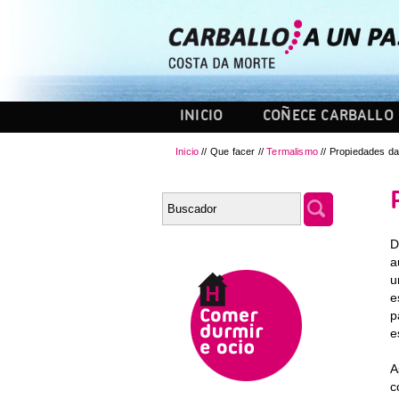
INICIO
COÑECE CARBALLO
Inicio
// Que facer //
Termalismo
// Propiedades d
D
a
u
e
p
e
A
c