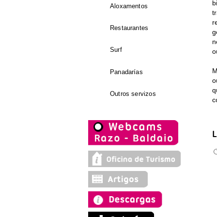
b
Aloxamentos
t
r
Restaurantes
g
n
Surf
o
M
Panadarías
o
q
Outros servizos
c