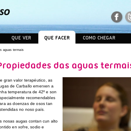
QUE VER
QUE FACER
COMO CHEGAR
as aguas termais
Propiedades das aguas termai
e gran valor terapéutico, as
ugas de Carballo emerxen a
nha temperatura de 42º e son
specialmente recomendables
ara as doenzas de osos tan
stendidas no noso país.
s nosas augas contan cun alto
ontido en xofre, sodio e